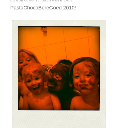
DONDERDAG 31 DECEMBER 2009
PastaChocoBereGoed 2010!