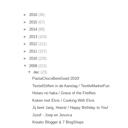
►
2016
(36)
►
2015
(67)
►
2014
(88)
►
2013
(103)
►
2012
(121)
►
2011
(157)
►
2010
(226)
▼
2009
(222)
▼
dec
(23)
PastaChocoBereGoed 2010!
TextielStiften in de Aanslag / TextileMarkerFun
Hotaru no haka / Grave of the Fireflies
Koken met Elvis / Cooking With Elvis
Jij bent Jarig, Hoera! / Happy Birthday to You!
Jozef - Joop en Jessica
Kreativ Blogger & 7 BlogShops