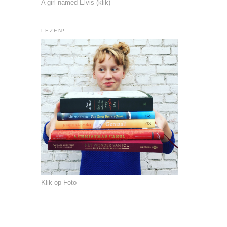
A girl named Elvis (klik)
LEZEN!
Klik op Foto