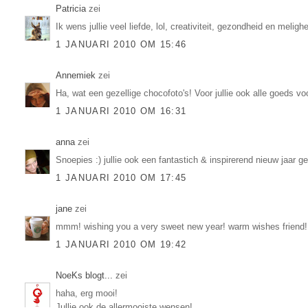
Patricia
zei
Ik wens jullie veel liefde, lol, creativiteit, gezondheid en melighe
1 JANUARI 2010 OM 15:46
Annemiek
zei
Ha, wat een gezellige chocofoto's! Voor jullie ook alle goeds vo
1 JANUARI 2010 OM 16:31
anna
zei
Snoepies :) jullie ook een fantastich & inspirerend nieuw jaar ge
1 JANUARI 2010 OM 17:45
jane
zei
mmm! wishing you a very sweet new year! warm wishes friend!
1 JANUARI 2010 OM 19:42
NoeKs blogt...
zei
haha, erg mooi!
Jullie ook de allermooiste wensen!