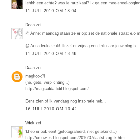
Iehhh een echte? was ie muzikaal? Ik ga een mee-speel-pogin
11 JULI 2010 OM 13:04
Daan
zei
@ Anne; maandag staan ze er op; zet de nationale straat e.o ma
@ Anna leukieleuk! Ik zet er vrijdag een link naar jouw blog bij :
11 JULI 2010 OM 18:49
Daan
zei
magkook?!
(he, gets, verplichting...)
http://magicaldaffidil.blogspot.com/
Eens zien of ik vandaag nog inspiratie heb...
16 JULI 2010 OM 10:42
Wiek
zei
'kheb er ook één! (gefotografeerd, niet getekend...)
http://creawiek.blogspot.com/2010/07/laatst-zag-ik.html