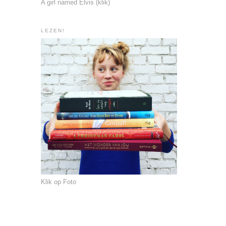
A girl named Elvis (klik)
LEZEN!
Klik op Foto