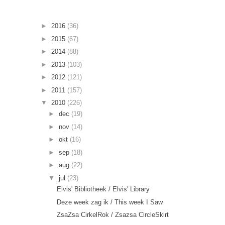
►
2016
(36)
►
2015
(67)
►
2014
(88)
►
2013
(103)
►
2012
(121)
►
2011
(157)
▼
2010
(226)
►
dec
(19)
►
nov
(14)
►
okt
(16)
►
sep
(18)
►
aug
(22)
▼
jul
(23)
Elvis' Bibliotheek / Elvis' Library
Deze week zag ik / This week I Saw
ZsaZsa CirkelRok / Zsazsa CircleSkirt