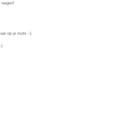
g wagen!
ar op je route ;-)
-)