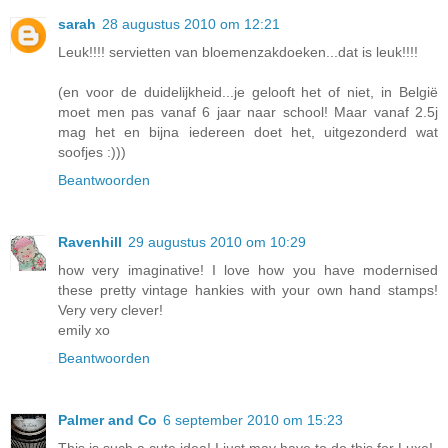
sarah
28 augustus 2010 om 12:21
Leuk!!!! servietten van bloemenzakdoeken...dat is leuk!!!!
(en voor de duidelijkheid...je gelooft het of niet, in België
moet men pas vanaf 6 jaar naar school! Maar vanaf 2.5j
mag het en bijna iedereen doet het, uitgezonderd wat
soofjes :)))
Beantwoorden
Ravenhill
29 augustus 2010 om 10:29
how very imaginative! I love how you have modernised
these pretty vintage hankies with your own hand stamps!
Very very clever!
emily xo
Beantwoorden
Palmer and Co
6 september 2010 om 15:23
This is such a cute idea! I just may have to do this for Luxe!